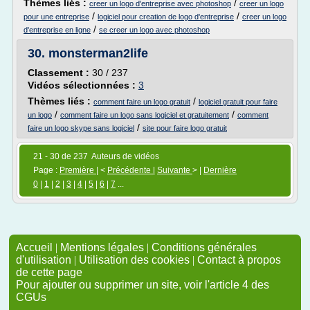
Thèmes liés :
/
creer un logo d'entreprise avec photoshop
creer un logo
/
/
pour une entreprise
logiciel pour creation de logo d'entreprise
creer un logo
/
d'entreprise en ligne
se creer un logo avec photoshop
30.
monsterman2life
Classement :
30 / 237
Vidéos sélectionnées :
3
Thèmes liés :
/
comment faire un logo gratuit
logiciel gratuit pour faire
/
/
un logo
comment faire un logo sans logiciel et gratuitement
comment
/
faire un logo skype sans logiciel
site pour faire logo gratuit
21 - 30 de 237 Auteurs de vidéos
Page :
Première
| <
Précédente
|
Suivante
> |
Dernière
0
|
1
|
2
|
3
|
4
|
5
|
6
|
7
...
Accueil
|
Mentions légales
|
Conditions générales
d'utilisation
|
Utilisation des cookies
|
Contact à propos
de cette page
Pour ajouter ou supprimer un site, voir l'article 4 des
CGUs