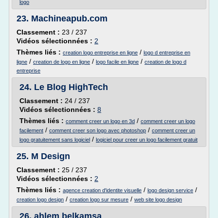
logo
23.
Machineapub.com
Classement :
23 / 237
Vidéos sélectionnées :
2
Thèmes liés :
/
creation logo entreprise en ligne
logo d entreprise en
/
/
/
ligne
creation de logo en ligne
logo facile en ligne
creation de logo d
entreprise
24.
Le Blog HighTech
Classement :
24 / 237
Vidéos sélectionnées :
8
Thèmes liés :
/
comment creer un logo en 3d
comment creer un logo
/
/
facilement
comment creer son logo avec photoshop
comment creer un
/
logo gratuitement sans logiciel
logiciel pour creer un logo facilement gratuit
25.
M Design
Classement :
25 / 237
Vidéos sélectionnées :
2
Thèmes liés :
/
/
agence creation d'identite visuelle
logo design service
/
/
creation logo design
creation logo sur mesure
web site logo design
26.
ahlem belkamsa