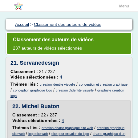
Menu
Accueil
>
Classement des auteurs de vidéos
Classement des auteurs de vidéos
237 auteurs de vidéos sélectionnés
21.
Servanedesign
Classement :
21 / 237
Vidéos sélectionnées :
4
Thèmes liés :
/
creation identite visuelle
conception et creation graphique
/
/
/
conception graphique logo
creation d'identite visuelle
graphiste creation
logo
22.
Michel Buaton
Classement :
22 / 237
Vidéos sélectionnées :
4
Thèmes liés :
/
creation charte graphique site web
creation graphique
/
/
/
site web
logo site web
site pour creation de logo
charte graphique d un