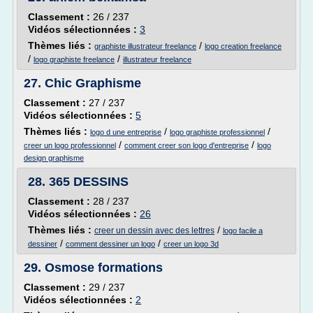
Classement :
26 / 237
Vidéos sélectionnées :
3
Thèmes liés :
/
graphiste illustrateur freelance
logo creation freelance
/
/
logo graphiste freelance
illustrateur freelance
27.
Chic Graphisme
Classement :
27 / 237
Vidéos sélectionnées :
5
Thèmes liés :
/
/
logo d une entreprise
logo graphiste professionnel
/
/
creer un logo professionnel
comment creer son logo d'entreprise
logo
design graphisme
28.
365 DESSINS
Classement :
28 / 237
Vidéos sélectionnées :
26
Thèmes liés :
/
creer un dessin avec des lettres
logo facile a
/
/
dessiner
comment dessiner un logo
creer un logo 3d
29.
Osmose formations
Classement :
29 / 237
Vidéos sélectionnées :
2