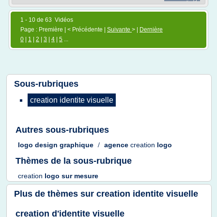
1 - 10 de 63 Vidéos
Page : Première | < Précédente |
Suivante
> |
Dernière
0
|
1
|
2
|
3
|
4
|
5
...
Sous-rubriques
creation identite visuelle
Autres sous-rubriques
logo design graphique
/
agence
creation
logo
Thèmes de la sous-rubrique
creation
logo
sur
mesure
Plus de thèmes sur
creation identite visuelle
creation d'identite visuelle