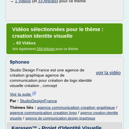
→
1 Vidéos
(et
33 Articles
) pour ce thème
Vidéos sélectionnées pour le thème :
creation identite visuelle
63 Vidéos
→
Voir également
268 Articles
pour ce thème
9phoneo
Studio Design France est une agence de
voir la vidéo
création graphique agence de
communication pour création de logo identité
visuelle création , concept
Voir la suite
Par :
StudioDesignFrance
Thèmes liés :
agence communication creation graphique
/
agence communication creation logo
/
agence creation identite
/
visuelle
agence de communication design graphique
Kerasep™ - Projet d'Identité Visuelle