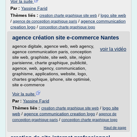
Voir la suite
Par :
Yassine Farid
Thèmes liés :
/
logo site web
creation charte graphique site web
/
/
agence communication
agence de conception graphique paris
creation logo
/
conception charte graphique logo
agence création site e-commerce Nantes
agence digitale, agence web, web agency,
voir la vidéo
agence communication paris, conception
site web, graphiste, site web, site, région
parisienne, charte graphique, publicité,
agence, web, agency, communication,
graphisme, applications, website, logo,
chartes graphique, iphone, site optimisé,
site e-commerce
Voir la suite
Par :
Yassine Farid
Thèmes liés :
/
logo site
creation charte graphique site web
web
/
agence communication creation logo
/
agence de
/
conception graphique paris
conception charte graphique logo
Haut de page