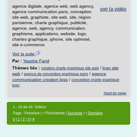
agence digitale, agence web, web agency,
voir la vidéo
agence communication paris, conception
site web, graphiste, site web, site, région
parisienne, charte graphique, publicité,
agence, web, agency, communication,
graphisme, applications, website, logo,
chartes graphique, iphone, site optimisé,
site e-commerce
Voir la suite
Par :
Yassine Farid
Thèmes liés :
/
logo site
creation charte graphique site web
web
/
/
agence
agence de conception graphique paris
communication creation logo
/
conception charte graphique
logo
Haut de page
1 - 10 de 44 Vidéos
Page : Première | < Précédente |
Suivante
> |
Dernière
0
|
1
|
2
|
3
|
4