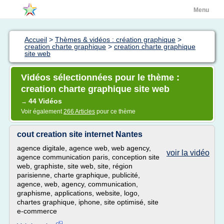
Menu
Accueil
>
Thèmes & vidéos : création graphique
>
creation charte graphique
>
creation charte graphique
site web
Vidéos sélectionnées pour le thème :
creation charte graphique site web
44 Vidéos
→
Voir également
266 Articles
pour ce thème
cout creation site internet Nantes
agence digitale, agence web, web agency,
voir la vidéo
agence communication paris, conception site
web, graphiste, site web, site, région
parisienne, charte graphique, publicité,
agence, web, agency, communication,
graphisme, applications, website, logo,
chartes graphique, iphone, site optimisé, site
e-commerce