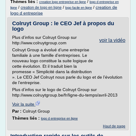
Thèmes liés :
/
creation logo entreprise en ligne
logo d entreprise en
/
/
/
creation de
creation de logo en ligne
ligne
logo facile en ligne
logo d entreprise
Colruyt Group : le CEO Jef à propos du
logo
Plus d’infos sur Colruyt Group sur
voir la vidéo
http://www.colruytgroup.com
Colruyt Group a évolué d’une entreprise
familiale à une famille d’entreprises. Le
nouveau logo constitue la suite logique de
cette évolution. Et il traduit bien la
promesse « Simplicité dans la distribution
». Le CEO Jef Colruyt nous parle du logo et de l’évolution
de l’entreprise.
Plus d’infos sur le logo de Colruyt Group sur
http://www.colruytgroup.be/fr/ligne-du-temps/avril-2013
Voir la suite
Par :
Colruyt Group
Thèmes liés :
logo d entreprise en ligne
Haut de page