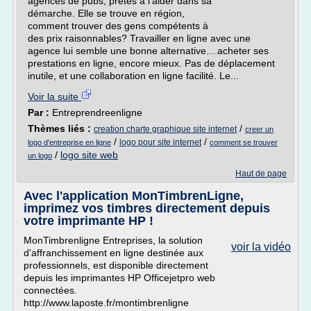
agences de pubs, prêtes à l'aider dans sa
démarche. Elle se trouve en région,
comment trouver des gens compétents à
des prix raisonnables? Travailler en ligne avec une
agence lui semble une bonne alternative....acheter ses
prestations en ligne, encore mieux. Pas de déplacement
inutile, et une collaboration en ligne facilité. Le...
Voir la suite
Par :
Entreprendreenligne
Thèmes liés :
/
creation charte graphique site internet
creer un
/
/
logo pour site internet
logo d'entreprise en ligne
comment se trouver
/
logo site web
un logo
Haut de page
Avec l'application MonTimbrenLigne,
imprimez vos timbres directement depuis
votre imprimante HP !
MonTimbrenligne Entreprises, la solution
voir la vidéo
d'affranchissement en ligne destinée aux
professionnels, est disponible directement
depuis les imprimantes HP Officejetpro web
connectées.
http://www.laposte.fr/montimbrenligne