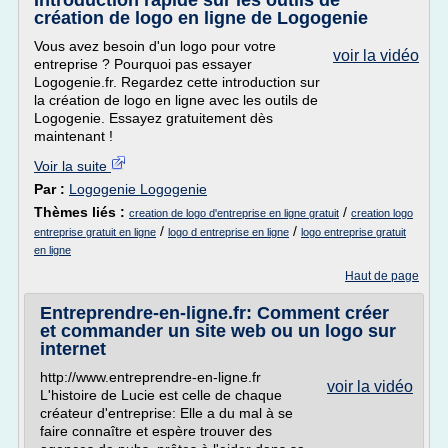
Introduction rapide sur les outils de
création de logo en ligne de Logogenie
Vous avez besoin d'un logo pour votre
voir la vidéo
entreprise ? Pourquoi pas essayer
Logogenie.fr. Regardez cette introduction sur
la création de logo en ligne avec les outils de
Logogenie. Essayez gratuitement dès
maintenant !
Voir la suite
Par :
Logogenie Logogenie
Thèmes liés :
/
creation de logo d'entreprise en ligne gratuit
creation logo
/
/
entreprise gratuit en ligne
logo d entreprise en ligne
logo entreprise gratuit
en ligne
Haut de page
Entreprendre-en-ligne.fr: Comment créer
et commander un site web ou un logo sur
internet
http://www.entreprendre-en-ligne.fr
voir la vidéo
L'histoire de Lucie est celle de chaque
créateur d'entreprise: Elle a du mal à se
faire connaître et espère trouver des