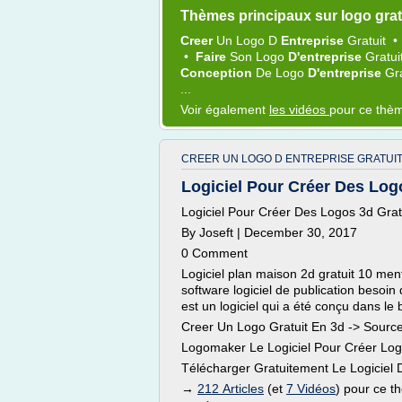
Thèmes principaux sur logo grat
Creer
Un
Logo
D
Entreprise
Gratuit
•
Faire
Son
Logo
D'entreprise
Gratui
Conception
De
Logo
D'entreprise
Gr
...
Voir également
les vidéos
pour ce thè
CREER UN LOGO D ENTREPRISE GRATUIT
Logiciel Pour Créer Des Logos
Logiciel Pour Créer Des Logos 3d Grat
By Joseft | December 30, 2017
0 Comment
Logiciel plan maison 2d gratuit 10 me
software logiciel de publication besoi
est un logiciel qui a été conçu dans le b
Creer Un Logo Gratuit En 3d -> Sourc
Logomaker Le Logiciel Pour Créer Log
Télécharger Gratuitement Le Logiciel 
→
212 Articles
(et
7 Vidéos
) pour ce 