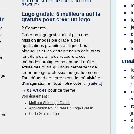
MEILLEUR SITE POUR CREER UN LOGO
GRATUIT »
l
l
Logo gratuit: 6 meilleurs outils
fr
gratuits pour créer un logo
l
j
ne
2 Comments
c
ne
Créer un logo gratuit n'est plus une
mission impossible grâce à des
gr
5
applications gratuites en ligne. Les
...
l
blogueurs et les entrepreneurs débutants
font de plus en plus recours à ces
 ou
crea
méthodes pratiques notamment qu'il en
,
existe des outils qui nous permettent de
l
créer un logo professionnel gratuitement.
ogo
l
Tout dépend de notre sens de créativité et
d'imagination en tout notre coté...
[suite...]
(5
e
→
81 Articles
pour ce thème
r
Voir également
:
e
Meilleur Site Logo Gratuit
r
Application Pour Creer Un Logo Gratuit
gr
Code Gratuit Logo
igne
c
(4