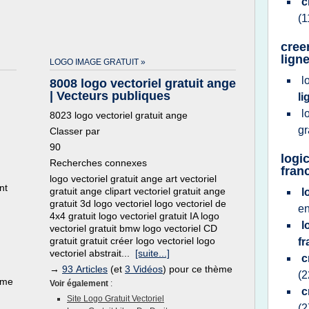
c
(1
cree
ligne
LOGO IMAGE GRATUIT »
l
8008 logo vectoriel gratuit ange
| Vecteurs publiques
l
l
8023 logo vectoriel gratuit ange
gr
Classer par
90
logic
Recherches connexes
fran
logo vectoriel gratuit ange art vectoriel
nt
gratuit ange clipart vectoriel gratuit ange
l
gratuit 3d logo vectoriel logo vectoriel de
e
4x4 gratuit logo vectoriel gratuit IA logo
l
vectoriel gratuit bmw logo vectoriel CD
gratuit gratuit créer logo vectoriel logo
f
vectoriel abstrait...
[suite...]
c
→
93 Articles
(et
3 Vidéos
) pour ce thème
(2
ème
Voir également
:
c
Site Logo Gratuit Vectoriel
(2