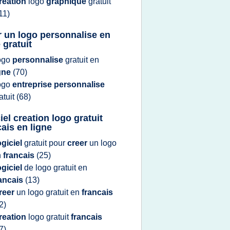
reation
logo
graphique
gratuit
11)
r un logo personnalise en
 gratuit
ogo
personnalise
gratuit
en
igne
(70)
ogo
entreprise personnalise
atuit
(68)
iel creation logo gratuit
cais en ligne
ogiciel
gratuit
pour
creer
un
logo
n
francais
(25)
ogiciel
de
logo gratuit
en
rancais
(13)
reer
un
logo gratuit
en
francais
2)
reation
logo gratuit
francais
7)