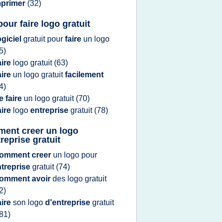
mprimer
(32)
pour faire logo gratuit
ogiciel
gratuit
pour
faire
un
logo
5)
aire
logo gratuit
(63)
aire
un
logo gratuit
facilement
4)
e faire
un
logo gratuit
(70)
aire
logo
entreprise
gratuit
(78)
ent creer un logo
reprise gratuit
omment creer
un
logo
pour
ntreprise
gratuit
(74)
omment avoir
des
logo gratuit
2)
aire
son
logo
d'entreprise
gratuit
81)