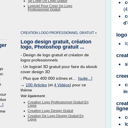
Se Creer Un Logo Gratuit
c
Logiciel Pour Creer Un Logo
(4
Professionnel Gratuit
c
d'
CREATION LOGO PROFESSIONNEL GRATUIT »
logo
Logo design gratuit, création
l
ger
logo, Photoshop gratuit ...
- Design de logo gratuit et création de
creat
logos professionnels
s
- Un logiciel 3D gratuit pour faire du ebook
go
cover design 3D
go.
cree
- Plus que 400 000 icônes et...
[suite...]
t
s
c
→
100 Articles
(et
4 Vidéos
) pour ce
thème
in
pour
Voir également
:
plus
Creation Logo Professionnel Gratuit En
crea
..]
Ligne
lign
ème
Creation Logo Design Gratuit
Creation De Logo Design Gratuit En
c
Ligne
l