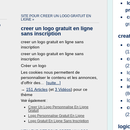
l
p
SITE POUR CREER UN LOGO GRATUIT EN
c
LIGNE »
gr
o
creer un logo gratuit en ligne
sans inscription
crea
creer un logo gratuit en ligne sans
c
inscription
(1
creer un logo gratuit en ligne sans
c
inscription
Créer un logo
(2
Les cookies nous permettent de
l
personnaliser le contenu et les annonces,
l
d'offrir des...
[suite...]
i
→
151 Articles
(et
3 Vidéos
) pour ce
(8
thème
l
Voir également
:
Creer Un Logo Personnalise En Ligne
c
Gratuit
(2
Logo Personnalise Gratuit En Ligne
Logo Gratuit En Ligne Sans Inscription
logic