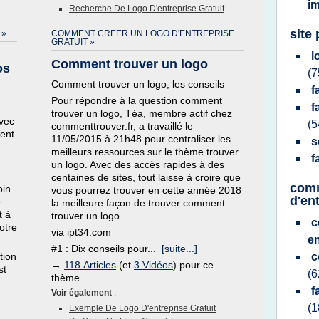
i
Recherche De Logo D'entreprise Gratuit
site 
 »
COMMENT CREER UN LOGO D'ENTREPRISE
GRATUIT »
l
Comment trouver un logo
os
(7
Comment trouver un logo, les conseils
f
Pour répondre à la question comment
f
trouver un logo, Téa, membre actif chez
avec
(5
commenttrouver.fr, a travaillé le
ment
11/05/2015 à 21h48 pour centraliser les
s
meilleurs ressources sur le thème trouver
f
un logo. Avec des accès rapides à des
centaines de sites, tout laisse à croire que
comm
oin
vous pourrez trouver en cette année 2018
d'ent
e
la meilleure façon de trouver comment
t à
trouver un logo.
c
votre
via ipt34.com
e
#1 : Dix conseils pour...
[suite...]
tion
c
→
118 Articles
(et
3 Vidéos
) pour ce
st
(6
thème
f
Voir également
:
(1
Exemple De Logo D'entreprise Gratuit