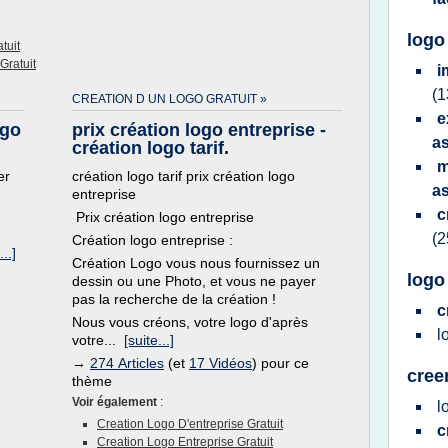
logo
tuit
Gratuit
i
(1
CREATION D UN LOGO GRATUIT »
e
ogo
prix création logo entreprise -
a
création logo tarif.
m
er
création logo tarif prix création logo
a
entreprise
c
Prix création logo entreprise
(2
Création logo entreprise :
...]
Création Logo vous nous fournissez un
logo
dessin ou une Photo, et vous ne payer
pas la recherche de la création !
c
Nous vous créons, votre logo d'après
l
votre...
[suite...]
→
274 Articles
(et
17 Vidéos
) pour ce
cree
thème
Voir également
:
l
Creation Logo D'entreprise Gratuit
c
Creation Logo Entreprise Gratuit