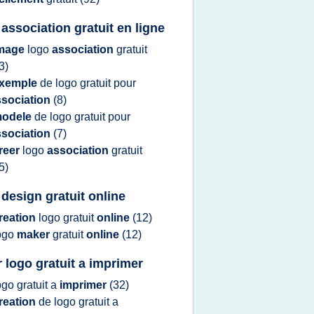
 association gratuit en ligne
mage
logo
association
gratuit
3)
xemple
de
logo gratuit
pour
ssociation
(8)
odele
de
logo gratuit
pour
ssociation
(7)
reer
logo
association
gratuit
5)
 design gratuit online
reation
logo gratuit
online
(12)
ogo
maker
gratuit
online
(12)
r logo gratuit a imprimer
ogo gratuit
a
imprimer
(32)
reation
de
logo gratuit
a