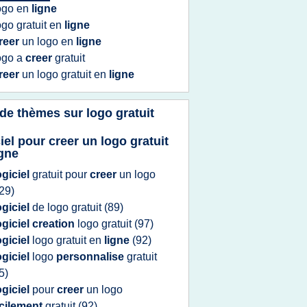
ogo
en
ligne
ogo gratuit
en
ligne
reer
un
logo
en
ligne
ogo
a
creer
gratuit
reer
un
logo gratuit
en
ligne
 de thèmes sur
logo gratuit
iel pour creer un logo gratuit
igne
ogiciel
gratuit
pour
creer
un
logo
29)
ogiciel
de
logo gratuit
(89)
ogiciel creation
logo gratuit
(97)
ogiciel
logo gratuit
en
ligne
(92)
ogiciel
logo
personnalise
gratuit
5)
ogiciel
pour
creer
un
logo
acilement
gratuit
(92)