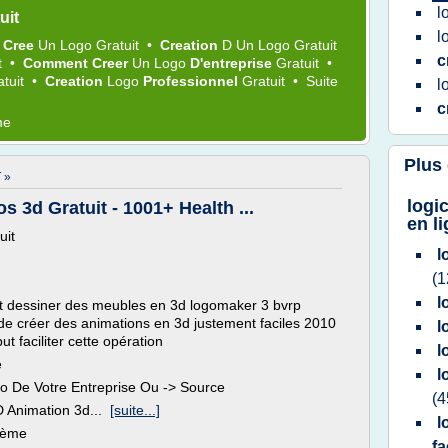
l
uit
l
•
Cree
Un
Logo Gratuit
•
Creation
D Un
Logo Gratuit
c
t
•
Comment Creer
Un
Logo
D'entreprise
Gratuit
•
atuit
•
Creation
Logo
Professionnel
Gratuit
•
Suite
l
c
me
Plus
 »
logic
 3d Gratuit - 1001+ Health ...
en l
uit
l
(1
l
nt dessiner des meubles en 3d logomaker 3 bvrp
n de créer des animations en 3d justement faciles 2010
l
ut faciliter cette opération
l
e
l
o De Votre Entreprise Ou -> Source
(4
D Animation 3d...
[suite...]
l
thème
f