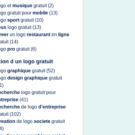
ogo
et
musique
gratuit
(2)
ogo gratuit
pour
mobile
(13)
ogo
sport
gratuit
(10)
eux
logo gratuit
(13)
reer
un
logo
restaurant
en
ligne
atuit
(14)
ogo
pro
gratuit
(6)
tion d un logo gratuit
ogo
graphique
gratuit
(52)
ogo
design graphique
gratuit
1)
echerche
logo gratuit
pour
ntreprise
(41)
echerche
de
logo
d'entreprise
atuit
(102)
reation
de
logo
societe
gratuit
4)