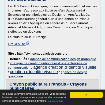
Le BTS Design Graphique, option communication et médias
imprimés, s'adresse aux titulaires d'un Baccalauréat
Sciences et technbologies du Design et Arts Appliqués,
d'un Baccalauréat général suivi d'une année de mise à
niveau en Arts Appliqués ou encore d'un Baccalauréat
Artisanat Métiers d'Art, option Communication Graphique. Il
s'effectue en deux ans.
Le titulaire du BTS Design...
Lire la suite
Site :
http://stvincentdepaulsoissons.org
Thèmes liés :
agence de communication design graphique
/
strategie de creation publicitaire d une entreprise de
agence creation d'identite visuelle
communication
/
creation d'identite visuelle
/
/
agence de design
graphique
Crayon publicitaire Français - Crayons
publicitaires ...
En poursuivant votre navigation sur ce site, vous acceptez
règles & gommes
X
l'utilisation de cookies pour vous proposer des contenus et
Découvrez nos nouvelles offres : crayon publicitaire !
services adaptés à vos centres d'intérêts.
En savoir plus