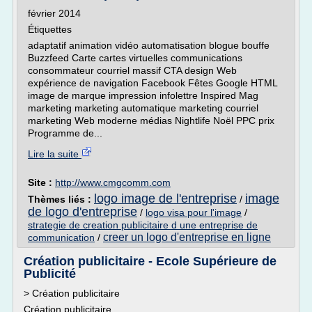
février 2014
Étiquettes
adaptatif animation vidéo automatisation blogue bouffe
Buzzfeed Carte cartes virtuelles communications
consommateur courriel massif CTA design Web
expérience de navigation Facebook Fêtes Google HTML
image de marque impression infolettre Inspired Mag
marketing marketing automatique marketing courriel
marketing Web moderne médias Nightlife Noël PPC prix
Programme de...
Lire la suite
Site :
http://www.cmgcomm.com
logo image de l'entreprise
image
Thèmes liés :
/
de logo d'entreprise
/
logo visa pour l'image
/
strategie de creation publicitaire d une entreprise de
creer un logo d'entreprise en ligne
communication
/
Création publicitaire - Ecole Supérieure de
Publicité
> Création publicitaire
Création publicitaire