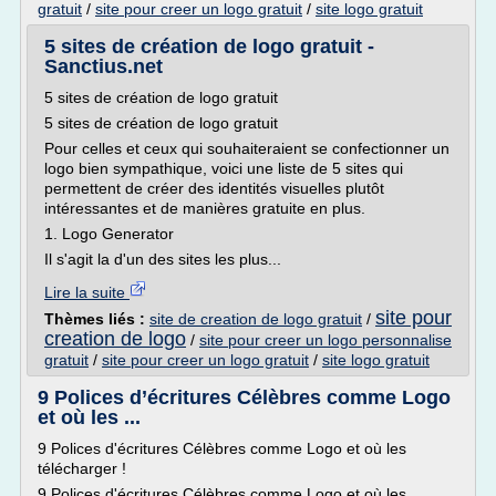
gratuit
/
site pour creer un logo gratuit
/
site logo gratuit
5 sites de création de logo gratuit -
Sanctius.net
5 sites de création de logo gratuit
5 sites de création de logo gratuit
Pour celles et ceux qui souhaiteraient se confectionner un
logo bien sympathique, voici une liste de 5 sites qui
permettent de créer des identités visuelles plutôt
intéressantes et de manières gratuite en plus.
1. Logo Generator
Il s'agit la d'un des sites les plus...
Lire la suite
site pour
Thèmes liés :
site de creation de logo gratuit
/
creation de logo
/
site pour creer un logo personnalise
gratuit
/
site pour creer un logo gratuit
/
site logo gratuit
9 Polices d’écritures Célèbres comme Logo
et où les ...
9 Polices d'écritures Célèbres comme Logo et où les
télécharger !
9 Polices d'écritures Célèbres comme Logo et où les