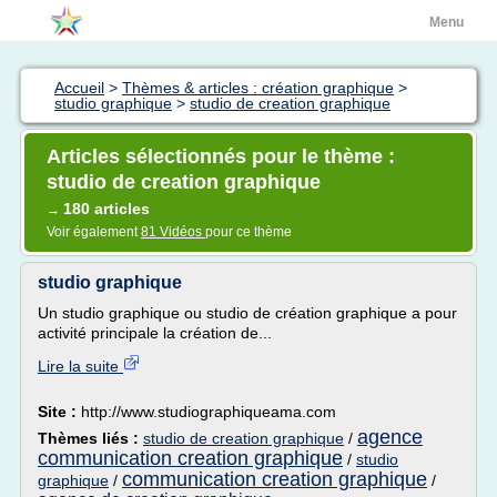
Menu
Accueil
>
Thèmes & articles : création graphique
>
studio graphique
>
studio de creation graphique
Articles sélectionnés pour le thème :
studio de creation graphique
180 articles
→
Voir également
81 Vidéos
pour ce thème
studio graphique
Un studio graphique ou studio de création graphique a pour
activité principale la création de...
Lire la suite
Site :
http://www.studiographiqueama.com
agence
Thèmes liés :
studio de creation graphique
/
communication creation graphique
/
studio
communication creation graphique
graphique
/
/