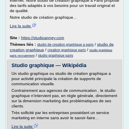
internet. Notre studio de création graphique à Paris propose
des tarifs adaptés à vos besoins pour un travail original et
de qualité.
Notre studio de création graphique...
Lire la suite
Site :
https://studioanney.com
Thèmes liés :
/
studio de
studio de creation graphique a paris
creation graphique
/
/
creation graphique paris
studio graphique
/
studio graphique paris
paris recrutement
Studio graphique — Wikipédia
Un studio graphique ou studio de création graphique a
pour activité principale la création de supports de
communication visuelle.
Contrairement aux agences de communication , le studio
graphique n'intervient pas, en règle générale, directement
sur la dimension marketing des problématiques de ses
clients.
Très sollicité par les entreprises possédant un service
marketing en interne sans avoir le savoir-faire...
Lire la suite