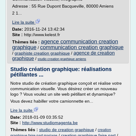
Adresse : 55 Rue Dupont Bacqueville, 80000 Amiens
2 1...
Lire la suite
Date:
2016-11-24 13:42:34
Site :
http://www.kelest.fr
agence communication creation
Thèmes liés :
graphique
communication creation graphique
/
agence de creation
/
graphiste creation graphique
/
graphique
/
studio creation graphique amiens
Studio création graphique: réalisations
pétillantes ...
Notre studio de création graphique conçoit et réalise votre
communication visuelle. Vous désirez créer un nouveau
logo ? Vous voulez un site web pétillant et dynamique?
Vous devez habiller votre camionnette en...
Lire la suite
Date:
2018-01-09 03:35:52
Site :
http://www.studiomagenta.be
Thèmes liés :
studio de creation graphique
/
creation
/
creation graphique faire part
/
graphique faire part mariage