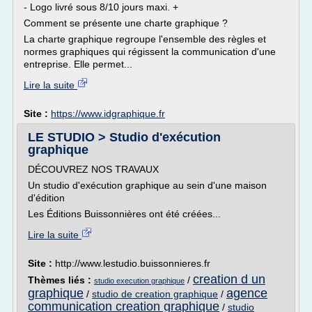
- Logo livré sous 8/10 jours maxi. +
Comment se présente une charte graphique ?
La charte graphique regroupe l'ensemble des règles et
normes graphiques qui régissent la communication d'une
entreprise. Elle permet...
Lire la suite
Site :
https://www.idgraphique.fr
LE STUDIO > Studio d'exécution
graphique
DÉCOUVREZ NOS TRAVAUX
Un studio d'exécution graphique au sein d'une maison
d'édition
Les Éditions Buissonnières ont été créées...
Lire la suite
Site :
http://www.lestudio.buissonnieres.fr
creation d un
Thèmes liés :
/
studio execution graphique
graphique
agence
/
studio de creation graphique
/
communication creation graphique
/
studio