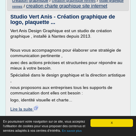
creation graphique
/
/
creation graphique rennes
studio graphique
creation charte graphique site internet
/
rennes
Studio Vert Anis - Création graphique de
logo, plaquette ...
Vert Anis Design Graphique est un studio de création
graphique , installé à Nantes depuis 2013.
Nous vous accompagnons pour élaborer une stratégie de
communication pertinente ,
avec des actions précises et structurées pour répondre au
mieux à votre besoin.
Spécialisé dans le design graphique et la direction artistique
,
nous proposons aux entreprises tous les supports de
communication dont elles ont besoin :
logo, identité visuelle et charte...
Lire la suite
En poursuivant votre navigation sur ce site, vous acceptez
Site :
http://www.studio-vertanis.fr
X
l'utilisation de cookies pour vous proposer des contenus et
Thèmes liés :
/
studio de creation graphique nantes
studio design
services adaptés à vos centres d'intérêts.
En savoir plus
creation de logo et charte
/
graphique nantes