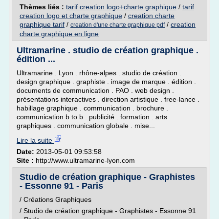
Thèmes liés :
tarif creation logo+charte graphique
/
tarif
creation logo et charte graphique
/
creation charte
graphique tarif
/
/
creation
creation d'une charte graphique pdf
charte graphique en ligne
Ultramarine . studio de création graphique .
édition ...
Ultramarine . Lyon . rhône-alpes . studio de création .
design graphique . graphiste . image de marque . édition .
documents de communication . PAO . web design .
présentations interactives . direction artistique . free-lance .
habillage graphique . communication . brochure .
communication b to b . publicité . formation . arts
graphiques . communication globale . mise...
Lire la suite
Date:
2013-05-01 09:53:58
Site :
http://www.ultramarine-lyon.com
Studio de création graphique - Graphistes
- Essonne 91 - Paris
/ Créations Graphiques
/ Studio de création graphique - Graphistes - Essonne 91