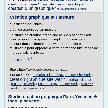
creation graphique
/
graphiste creation graphique
/
creation d un graphique
/
studio graphique toulouse
Création graphique sur mesure
questions fréquentes
création graphique sur mesure
Le studio de création graphique de Web Agency Paris
vous propose une gamme complète de services sur
mesure dans le domaine du web, de l'édition et du
multimédia pour apporter à votre entreprise une image de
marque valorisante :...
Lire la suite
Site :
http://www.web-agency-paris.com
creation charte graphique site web
Thèmes liés :
/
creation graphique site web
creation charte
/
graphique web
creation graphique web
/
/
studio de
creation graphique a paris
Studio création graphique Paris Yvelines ★
logo, plaquette ...
Voir le projet Voir le projet