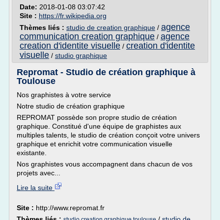
Date:
2018-01-08 03:07:42
Site :
https://fr.wikipedia.org
agence
Thèmes liés :
studio de creation graphique
/
communication creation graphique
agence
/
creation d'identite visuelle
creation d'identite
/
visuelle
/
studio graphique
Repromat - Studio de création graphique à
Toulouse
Nos graphistes à votre service
Notre studio de création graphique
REPROMAT possède son propre studio de création
graphique. Constitué d'une équipe de graphistes aux
multiples talents, le studio de création conçoit votre univers
graphique et enrichit votre communication visuelle
existante.
Nos graphistes vous accompagnent dans chacun de vos
projets avec...
Lire la suite
Site :
http://www.repromat.fr
Thèmes liés :
/
studio de
studio creation graphique toulouse