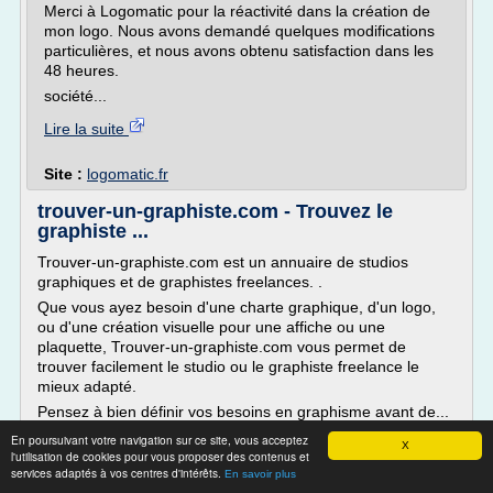
Merci à Logomatic pour la réactivité dans la création de
mon logo. Nous avons demandé quelques modifications
particulières, et nous avons obtenu satisfaction dans les
48 heures.
société...
Lire la suite
Site :
logomatic.fr
trouver-un-graphiste.com - Trouvez le
graphiste ...
Trouver-un-graphiste.com est un annuaire de studios
graphiques et de graphistes freelances. .
Que vous ayez besoin d'une charte graphique, d'un logo,
ou d'une création visuelle pour une affiche ou une
plaquette, Trouver-un-graphiste.com vous permet de
trouver facilement le studio ou le graphiste freelance le
mieux adapté.
Pensez à bien définir vos besoins en graphisme avant de...
En poursuivant votre navigation sur ce site, vous acceptez
Lire la suite
X
l'utilisation de cookies pour vous proposer des contenus et
services adaptés à vos centres d'intérêts.
En savoir plus
Site :
trouver-un-graphiste.com