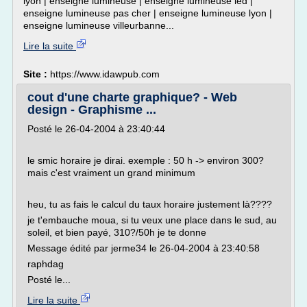
lyon | enseigne lumineuse | enseigne lumineuse led |
enseigne lumineuse pas cher | enseigne lumineuse lyon |
enseigne lumineuse villeurbanne...
Lire la suite
Site :
https://www.idawpub.com
cout d'une charte graphique? - Web
design - Graphisme ...
Posté le 26-04-2004 à 23:40:44
le smic horaire je dirai. exemple : 50 h -> environ 300?
mais c'est vraiment un grand minimum
heu, tu as fais le calcul du taux horaire justement là????
je t'embauche moua, si tu veux une place dans le sud, au
soleil, et bien payé, 310?/50h je te donne
Message édité par jerme34 le 26-04-2004 à 23:40:58
raphdag
Posté le...
Lire la suite