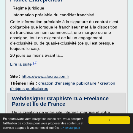
Régime juridique
Information préalable du candidat franchisé
Cette information préalable à la signature du contrat n'est
obligatoire que lorsque le franchiseur met à la disposition
du franchisé un nom commercial, une marque ou une
enseigne, tout en exigeant de lui un engagement
d'exclusivité ou de quasi-exclusivité (ce qui est presque
toujours le cas).
20 jours au moins avant la...
Lire la suite
Site :
https://www.afecreation.fr
Thèmes liés :
creation d'enseigne publicitaire
/
creation
d'objets publicitaires
Webdesigner Graphiste D.A Freelance
Paris et Île de France
De la création de votre site internet, marque et votre
identité visuelle.
En poursuivant votre navigation sur ce site, vous acceptez
X
l'utilisation de cookies pour vous proposer des contenus et
Sam-Webdesigner vous accompagne dans toute votre
services adaptés à vos centres d'intérêts.
En savoir plus
stratégie à mettre en place