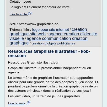
Création Logo
Le logo est l'élément fondateur de votre...
Lire la suite
Site :
https://www.graphistico.be
creation
logo pour site internet
Thèmes liés :
/
graphique site web
agence creation d'identite
/
visuelle
agence communication creation
/
graphique
/
creation d'objets publicitaires
Ressources Graphiste illustrateur - kob-
one.com
Ressources Graphiste illustrateur
Graphiste illustrateur, professionnel indépendant ou en
agence
Le terme même de graphiste illustrateur peut apparaître
obscur pour une grande partie des adeptes du jeu vidéo. Et
pourtant ce professionnel de la création graphique reste un
des acteurs principaux dans la réalisation de ces jeux !
Les jeux vidéo, un terrain de jeu des graphistes...
Lire la suite