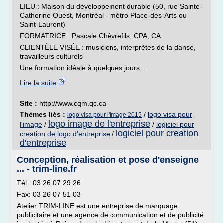
LIEU : Maison du développement durable (50, rue Sainte-
Catherine Ouest, Montréal - métro Place-des-Arts ou
Saint-Laurent)
FORMATRICE : Pascale Chèvrefils, CPA, CA
CLIENTÈLE VISÉE : musiciens, interprètes de la danse,
travailleurs culturels
Une formation idéale à quelques jours...
Lire la suite
Site :
http://www.cqm.qc.ca
Thèmes liés :
/
logo visa pour
logo visa pour l'image 2015
logo image de l'entreprise
l'image
/
/
logiciel pour
logiciel pour creation
creation de logo d'entreprise
/
d'entreprise
Conception, réalisation et pose d'enseigne
... - trim-line.fr
Tél.: 03 26 07 29 26
Fax: 03 26 07 51 03
Atelier TRIM-LINE est une entreprise de marquage
publicitaire et une agence de communication et de publicité