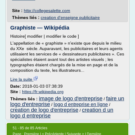
Site :
http://collegesalette.com
Thèmes liés :
creation d'enseigne publicitaire
Graphiste — Wikipédia
Histoire[ modifier | modifier le code ]
L'appellation de « graphiste » n'existe que depuis le milieu
du XXe siècle. Auparavant, les publicitaires et leurs agents
utilisaient les services de « dessinateurs publicitaires ». Ces
spécialistes étaient avant tout des artistes visuels ; les
typographes étaient chargés de la mise en page et de la
composition du texte, les illustrateurs...
Lire la suite
Date:
2018-01-03 07:38:39
Site :
https://fr.wikipedia.org
image de logo d'entreprise
faire un
Thèmes liés :
/
logo d'entreprise
logo d entreprise en ligne
/
/
creation de logo d'entreprise
creation d un
/
logo d entreprise
51 - 85 de 85 Articles
Page :
Première
| <
Précédente
| Suivante > | Dernière