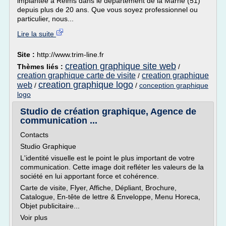
implantée à Reims dans le département de la Marne (51)
depuis plus de 20 ans. Que vous soyez professionnel ou
particulier, nous...
Lire la suite
Site :
http://www.trim-line.fr
creation graphique site web
Thèmes liés :
/
creation graphique carte de visite
creation graphique
/
creation graphique logo
web
/
/
conception graphique
logo
Studio de création graphique, Agence de
communication ...
Contacts
Studio Graphique
L'identité visuelle est le point le plus important de votre
communication. Cette image doit refléter les valeurs de la
société en lui apportant force et cohérence.
Carte de visite, Flyer, Affiche, Dépliant, Brochure,
Catalogue, En-tête de lettre & Enveloppe, Menu Horeca,
Objet publicitaire...
Voir plus