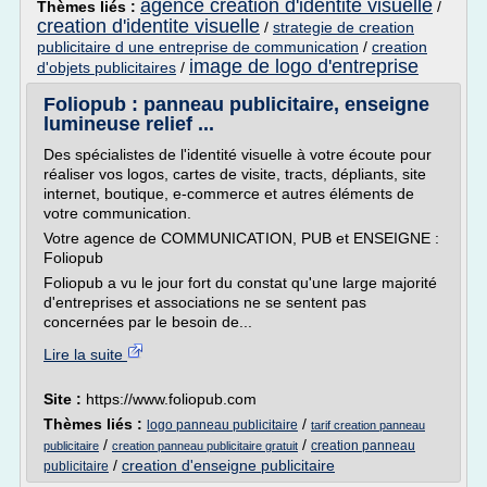
agence creation d'identite visuelle
Thèmes liés :
/
creation d'identite visuelle
/
strategie de creation
publicitaire d une entreprise de communication
/
creation
image de logo d'entreprise
d'objets publicitaires
/
Foliopub : panneau publicitaire, enseigne
lumineuse relief ...
Des spécialistes de l'identité visuelle à votre écoute pour
réaliser vos logos, cartes de visite, tracts, dépliants, site
internet, boutique, e-commerce et autres éléments de
votre communication.
Votre agence de COMMUNICATION, PUB et ENSEIGNE :
Foliopub
Foliopub a vu le jour fort du constat qu'une large majorité
d'entreprises et associations ne se sentent pas
concernées par le besoin de...
Lire la suite
Site :
https://www.foliopub.com
Thèmes liés :
/
logo panneau publicitaire
tarif creation panneau
/
/
creation panneau
publicitaire
creation panneau publicitaire gratuit
/
creation d'enseigne publicitaire
publicitaire