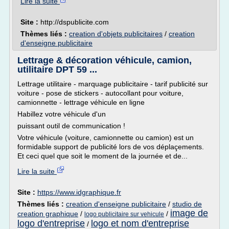
Lire la suite
Site :
http://dspublicite.com
Thèmes liés :
creation d'objets publicitaires
/
creation
d'enseigne publicitaire
Lettrage & décoration véhicule, camion,
utilitaire DPT 59 ...
Lettrage utilitaire - marquage publicitaire - tarif publicité sur
voiture - pose de stickers - autocollant pour voiture,
camionnette - lettrage véhicule en ligne
Habillez votre véhicule d'un
puissant outil de communication !
Votre véhicule (voiture, camionnette ou camion) est un
formidable support de publicité lors de vos déplaçements.
Et ceci quel que soit le moment de la journée et de...
Lire la suite
Site :
https://www.idgraphique.fr
Thèmes liés :
creation d'enseigne publicitaire
/
studio de
image de
creation graphique
/
/
logo publicitaire sur vehicule
logo d'entreprise
logo et nom d'entreprise
/