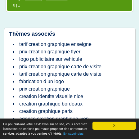
0
|
1
Thèmes associés
tarif creation graphique enseigne
prix creation graphique flyer
logo publicitaire sur vehicule
prix creation graphique carte de visite
tarif creation graphique carte de visite
fabrication d un logo
prix creation graphique
creation identite visuelle nice
creation graphique bordeaux
creation graphique paris
agence creation graphique lyon
En poursuivant votre navigation sur ce site, vous acceptez
tarif creation graphique flyer
X
l'utilisation de cookies pour vous proposer des contenus et
services adaptés à vos centres d'intérêts.
studio creation graphique rennes
En savoir plus