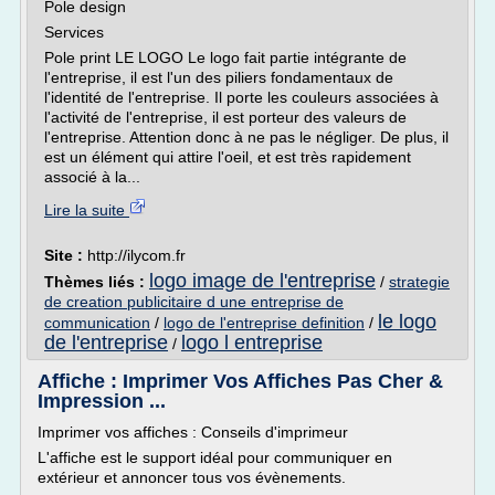
Pole design
Services
Pole print LE LOGO Le logo fait partie intégrante de
l'entreprise, il est l'un des piliers fondamentaux de
l'identité de l'entreprise. Il porte les couleurs associées à
l'activité de l'entreprise, il est porteur des valeurs de
l'entreprise. Attention donc à ne pas le négliger. De plus, il
est un élément qui attire l'oeil, et est très rapidement
associé à la...
Lire la suite
Site :
http://ilycom.fr
logo image de l'entreprise
Thèmes liés :
/
strategie
de creation publicitaire d une entreprise de
le logo
communication
/
logo de l'entreprise definition
/
de l'entreprise
logo l entreprise
/
Affiche : Imprimer Vos Affiches Pas Cher &
Impression ...
Imprimer vos affiches : Conseils d'imprimeur
L'affiche est le support idéal pour communiquer en
extérieur et annoncer tous vos évènements.