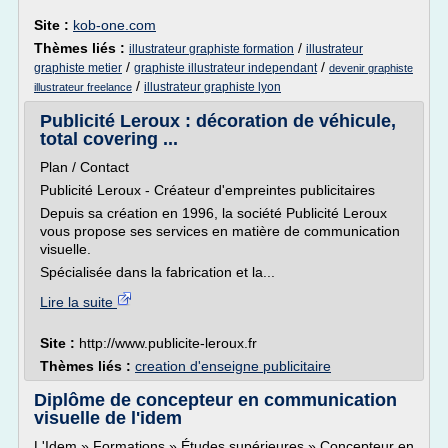
Site :
kob-one.com
Thèmes liés :
/
illustrateur graphiste formation
illustrateur
/
/
graphiste metier
graphiste illustrateur independant
devenir graphiste
/
illustrateur graphiste lyon
illustrateur freelance
Publicité Leroux : décoration de véhicule,
total covering ...
Plan / Contact
Publicité Leroux - Créateur d'empreintes publicitaires
Depuis sa création en 1996, la société Publicité Leroux
vous propose ses services en matière de communication
visuelle.
Spécialisée dans la fabrication et la...
Lire la suite
Site :
http://www.publicite-leroux.fr
Thèmes liés :
creation d'enseigne publicitaire
Diplôme de concepteur en communication
visuelle de l'idem
L'Idem » Formations » Études supérieures » Concepteur en