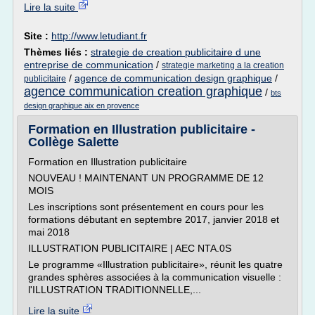
Lire la suite
Site :
http://www.letudiant.fr
Thèmes liés :
strategie de creation publicitaire d une
entreprise de communication
/
strategie marketing a la creation
/
agence de communication design graphique
/
publicitaire
agence communication creation graphique
/
bts
design graphique aix en provence
Formation en Illustration publicitaire -
Collège Salette
Formation en Illustration publicitaire
NOUVEAU ! MAINTENANT UN PROGRAMME DE 12
MOIS
Les inscriptions sont présentement en cours pour les
formations débutant en septembre 2017, janvier 2018 et
mai 2018
ILLUSTRATION PUBLICITAIRE | AEC NTA.0S
Le programme «Illustration publicitaire», réunit les quatre
grandes sphères associées à la communication visuelle :
l'ILLUSTRATION TRADITIONNELLE,...
Lire la suite