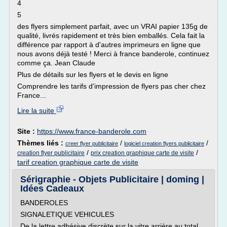
4
5
des flyers simplement parfait, avec un VRAI papier 135g de
qualité, livrés rapidement et très bien emballés. Cela fait la
différence par rapport à d'autres imprimeurs en ligne que
nous avons déjà testé ! Merci à france banderole, continuez
comme ça. Jean Claude
Plus de détails sur les flyers et le devis en ligne
Comprendre les tarifs d'impression de flyers pas cher chez
France...
Lire la suite
Site :
https://www.france-banderole.com
Thèmes liés :
/
/
creer flyer publicitaire
logiciel creation flyers publicitaire
/
/
creation flyer publicitaire
prix creation graphique carte de visite
tarif creation graphique carte de visite
Sérigraphie - Objets Publicitaire | doming |
Idées Cadeaux
BANDEROLES
SIGNALETIQUE VEHICULES
De la lettre adhésive discrète sur la vitre arrière au total