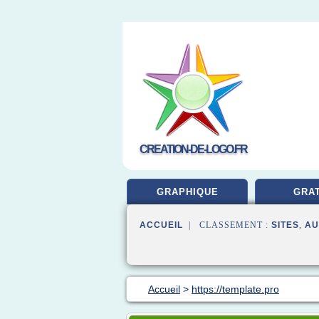
CREATION-DE-LOGO.FR
GRAPHIQUE
GRAT
ACCUEIL
| CLASSEMENT :
SITES
,
AU
Accueil
>
https://template.pro