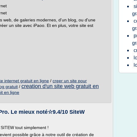
rnet
s
rnet
gr
 web, de galeries modernes, d'un blog, ou d'une
c
réer un site avec iPaoo. Et en plus, votre site est
gr
p
gr
c
l
l
te internet gratuit en ligne
/
creer un site pour
creation d'un site web gratuit en
og gratuit
/
it en ligne
, Pro. Le mieux noté☆9.4/10 SiteW
 SITEW tout simplement !
evient possible grâce à notre outil de création de