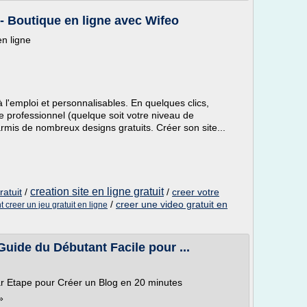
t - Boutique en ligne avec Wifeo
en ligne
l'emploi et personnalisables. En quelques clics,
te professionnel (quelque soit votre niveau de
rmis de nombreux designs gratuits. Créer son site...
creation site en ligne gratuit
ratuit
/
/
creer votre
/
creer une video gratuit en
creer un jeu gratuit en ligne
uide du Débutant Facile pour ...
r Etape pour Créer un Blog en 20 minutes
»