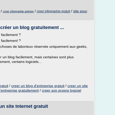
/
/
/
site pour
creer infographie gratuit
creer infographie animee
 créer un blog gratuitement ...
 facilement ?
 facilement ?
ues choses de laborieux réservée uniquement aux geeks,
éer un blog facilement, mais certaines sont plus
ent, certains logiciels...
ratuit
/
creer un blog d'entreprise gratuit
/
creer un site
'entreprise gratuitement
/
creer son propre logiciel
un site Internet gratuit