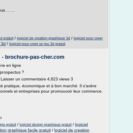
s ... ...
/
/
d gratuit
logiciel de creation graphique 3d
logiciel pour creer
n 3d
/
logiciel pour creer un jeu 3d gratuit
... - brochure-pas-cher.com
rie en ligne
n prospectus ?
 Laisser un commentaire 4,823 views 3
té pratique, économique et à bon marché. Il s'avère
sionnels et entreprises pour promouvoir leur commerce.
m
/
/
logiciel
gne gratuit
logiciel design graphique gratuit
ation graphique facile gratuit
/
logiciel de creation