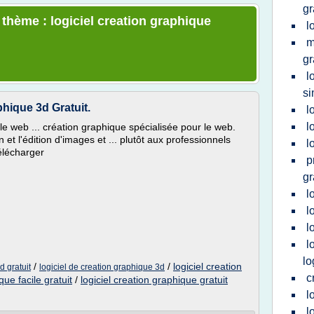
gr
 thème : logiciel creation graphique
l
m
gr
l
si
phique 3d Gratuit.
l
l
le web ... création graphique spécialisée pour le web.
et l'édition d'images et ... plutôt aux professionnels
l
Télécharger
p
gr
l
l
l
l
lo
/
/
logiciel creation
d gratuit
logiciel de creation graphique 3d
c
que facile gratuit
/
logiciel creation graphique gratuit
l
l