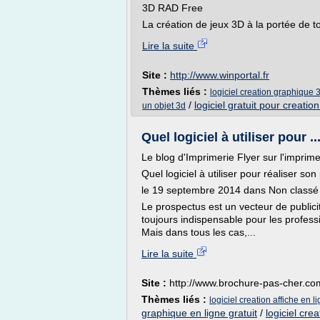
3D RAD Free
La création de jeux 3D à la portée de tou
Lire la suite
Site :
http://www.winportal.fr
Thèmes liés :
logiciel creation graphique 3
/
logiciel gratuit pour creatio
un objet 3d
Quel logiciel à utiliser pour 
Le blog d'Imprimerie Flyer sur l'imprime
Quel logiciel à utiliser pour réaliser so
le 19 septembre 2014 dans Non classé
Le prospectus est un vecteur de publici
toujours indispensable pour les profes
Mais dans tous les cas,...
Lire la suite
Site :
http://www.brochure-pas-cher.co
Thèmes liés :
logiciel creation affiche en li
graphique en ligne gratuit
/
logiciel cre