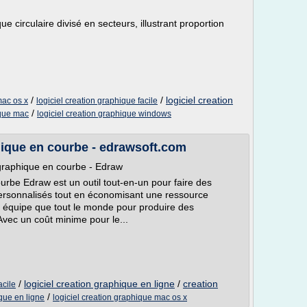
 circulaire divisé en secteurs, illustrant proportion
/
/
logiciel creation
mac os x
logiciel creation graphique facile
/
ique mac
logiciel creation graphique windows
hique en courbe - edrawsoft.com
 graphique en courbe - Edraw
urbe Edraw est un outil tout-en-un pour faire des
ersonnalisés tout en économisant une ressource
l équipe que tout le monde pour produire des
Avec un coût minime pour le...
/
logiciel creation graphique en ligne
/
creation
acile
/
ique en ligne
logiciel creation graphique mac os x