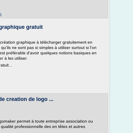
m
graphique gratuit
de création graphique à télécharger gratuitement en
u'ils ne sont pas si simples à utiliser surtout si l'on
 est préférable d'avoir quelques notions basiques en
 à les utiliser.
tuit...
de creation de logo ...
logomaker permet à toute entreprise association ou
qualité professionnelle des en têtes et autres
.