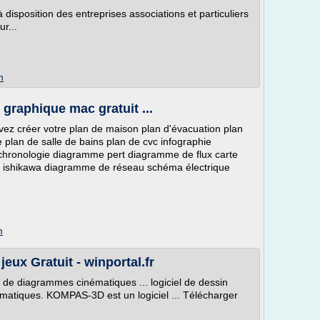
disposition des entreprises associations et particuliers
r...
m
 graphique mac gratuit ...
ez créer votre plan de maison plan d'évacuation plan
e plan de salle de bains plan de cvc infographie
chronologie diagramme pert diagramme de flux carte
ishikawa diagramme de réseau schéma électrique
m
jeux Gratuit - winportal.fr
et de diagrammes cinématiques ... logiciel de dessin
matiques. KOMPAS-3D est un logiciel ... Télécharger