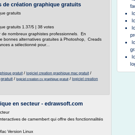
s de création graphique gratuits
fa
que gratuits
l
l
ue gratuits 1.37/5 | 38 votes
l
ur de nombreux graphistes professionnels. En
pr
de bonnes alternatives gratuites à Photoshop, Creads
l
ances a sélectionné pour...
gr
l
lo
/
/
aphique gratuit
logiciel creation graphique mac gratuit
gratuit
/
/
logiciel creation
logiciel creation cv graphique gratuit
hique en secteur - edrawsoft.com
cteur
nteractives de camembert qui offre des fonctionnalités
Mac Version Linux