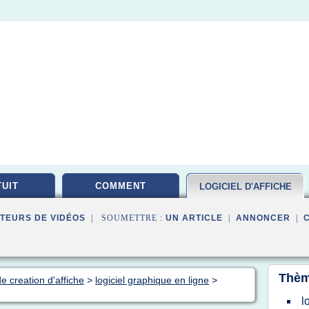
UIT
COMMENT
LOGICIEL D'AFFICHE
TEURS DE VIDÉOS
| SOUMETTRE :
UN ARTICLE
|
ANNONCER
|
Thèm
de creation d'affiche
>
logiciel graphique en ligne
>
l