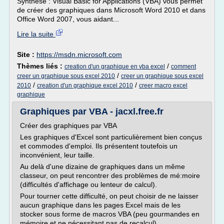
Synthèse : Visual Basic for Applications (VBA) vous permet
de créer des graphiques dans Microsoft Word 2010 et dans
Office Word 2007, vous aidant...
Lire la suite
Site :
https://msdn.microsoft.com
Thèmes liés :
/
creation d'un graphique en vba excel
comment
/
creer un graphique sous excel 2010
creer un graphique sous excel
/
/
2010
creation d'un graphique excel 2010
creer macro excel
graphique
Graphiques par VBA - jacxl.free.fr
Créer des graphiques par VBA
Les graphiques d'Excel sont particulièrement bien conçus
et commodes d'emploi. Ils présentent toutefois un
inconvénient, leur taille.
Au delà d'une dizaine de graphiques dans un même
classeur, on peut rencontrer des problèmes de mé:moire
(difficultés d'affichage ou lenteur de calcul).
Pour tourner cette difficulté, on peut choisir de ne laisser
aucun graphique dans les pages Excel mais de les
stocker sous forme de macros VBA (peu gourmandes en
mémoire et ne nécessitant pas de recalcul).