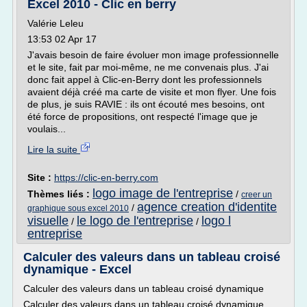
Excel 2010 - Clic en berry
Valérie Leleu
13:53 02 Apr 17
J'avais besoin de faire évoluer mon image professionnelle
et le site, fait par moi-même, ne me convenais plus. J'ai
donc fait appel à Clic-en-Berry dont les professionnels
avaient déjà créé ma carte de visite et mon flyer. Une fois
de plus, je suis RAVIE : ils ont écouté mes besoins, ont
été force de propositions, ont respecté l'image que je
voulais...
Lire la suite
Site :
https://clic-en-berry.com
logo image de l'entreprise
Thèmes liés :
/
creer un
agence creation d'identite
/
graphique sous excel 2010
visuelle
le logo de l'entreprise
logo l
/
/
entreprise
Calculer des valeurs dans un tableau croisé
dynamique - Excel
Calculer des valeurs dans un tableau croisé dynamique
Calculer des valeurs dans un tableau croisé dynamique