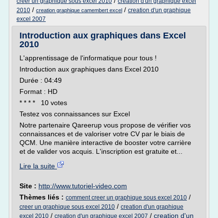
/
creer un graphique sous excel 2010
creation d'un graphique excel
/
/
2010
creation d'un graphique
creation graphique camembert excel
excel 2007
Introduction aux graphiques dans Excel
2010
L'apprentissage de l'informatique pour tous !
Introduction aux graphiques dans Excel 2010
Durée : 04:49
Format : HD
* * * * 10 votes
Testez vos connaissances sur Excel
Notre partenaire Qareerup vous propose de vérifier vos
connaissances et de valoriser votre CV par le biais de
QCM. Une manière interactive de booster votre carrière
et de valider vos acquis. L'inscription est gratuite et...
Lire la suite
Site :
http://www.tutoriel-video.com
Thèmes liés :
/
comment creer un graphique sous excel 2010
/
creer un graphique sous excel 2010
creation d'un graphique
/
/
creation d'un
excel 2010
creation d'un graphique excel 2007