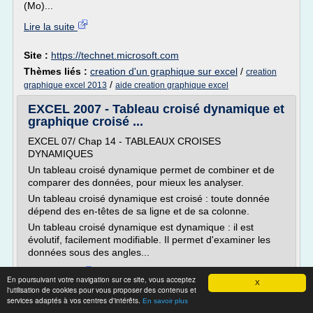
(Mo)...
Lire la suite
Site :
https://technet.microsoft.com
Thèmes liés :
creation d'un graphique sur excel
/
creation
/
graphique excel 2013
aide creation graphique excel
EXCEL 2007 - Tableau croisé dynamique et
graphique croisé ...
EXCEL 07/ Chap 14 - TABLEAUX CROISES
DYNAMIQUES
Un tableau croisé dynamique permet de combiner et de
comparer des données, pour mieux les analyser.
Un tableau croisé dynamique est croisé : toute donnée
dépend des en-têtes de sa ligne et de sa colonne.
Un tableau croisé dynamique est dynamique : il est
évolutif, facilement modifiable. Il permet d'examiner les
données sous des angles...
Lire la suite
En poursuivant votre navigation sur ce site, vous acceptez
X
l'utilisation de cookies pour vous proposer des contenus et
services adaptés à vos centres d'intérêts.
Site :
http://www.coursbardon-microsoftoffice.fr
En savoir plus