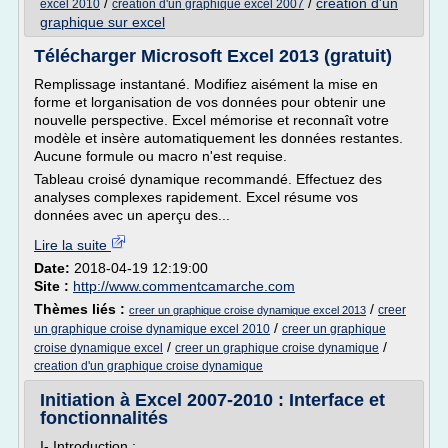
/
/
creation d'un
excel 2010
creation d'un graphique excel 2007
graphique sur excel
Télécharger Microsoft Excel 2013 (gratuit)
Remplissage instantané. Modifiez aisément la mise en
forme et lorganisation de vos données pour obtenir une
nouvelle perspective. Excel mémorise et reconnaît votre
modèle et insère automatiquement les données restantes.
Aucune formule ou macro n'est requise.
Tableau croisé dynamique recommandé. Effectuez des
analyses complexes rapidement. Excel résume vos
données avec un aperçu des...
Lire la suite
Date:
2018-04-19 12:19:00
Site :
http://www.commentcamarche.com
Thèmes liés :
/
creer
creer un graphique croise dynamique excel 2013
/
un graphique croise dynamique excel 2010
creer un graphique
/
/
croise dynamique excel
creer un graphique croise dynamique
creation d'un graphique croise dynamique
Initiation à Excel 2007-2010 : Interface et
fonctionnalités
I- Introduction :