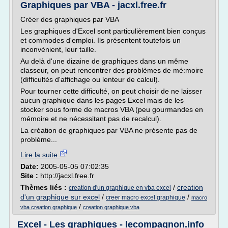
Graphiques par VBA - jacxl.free.fr
Créer des graphiques par VBA
Les graphiques d'Excel sont particulièrement bien conçus
et commodes d'emploi. Ils présentent toutefois un
inconvénient, leur taille.
Au delà d'une dizaine de graphiques dans un même
classeur, on peut rencontrer des problèmes de mé:moire
(difficultés d'affichage ou lenteur de calcul).
Pour tourner cette difficulté, on peut choisir de ne laisser
aucun graphique dans les pages Excel mais de les
stocker sous forme de macros VBA (peu gourmandes en
mémoire et ne nécessitant pas de recalcul).
La création de graphiques par VBA ne présente pas de
problème...
Lire la suite
Date:
2005-05-05 07:02:35
Site :
http://jacxl.free.fr
Thèmes liés :
/
creation
creation d'un graphique en vba excel
d'un graphique sur excel
/
/
creer macro excel graphique
macro
/
vba creation graphique
creation graphique vba
Excel - Les graphiques - lecompagnon.info