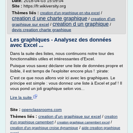
Date:
2018-04-03 15:09:04
Site :
https://fr.wikiversity.org
Thèmes liés :
/
creation d'un graphique en vba excel
creation d une charte graphique
/
creation d'un
creation d un graphique
graphique sur excel
/
/
devis creation charte graphique
Les graphiques - Analysez des données
avec Excel ...
Dans la suite des listes, nous continuons notre tour des
fonctionnalités utiles et intéressantes d'Excel.
Puisque vous savez déclarer une liste de données propre et
lisible, il est temps de l'exploiter encore plus ! :pirate:
C'est ce que nous allons voir ici avec les graphiques. Le
principe est simple : vous donnez une liste à Excel et paf ! Il
vous pond un joli graphique selon vos...
Lire la suite
Site :
openclassrooms.com
Thèmes liés :
creation d'un graphique sur excel
/
creation
/
/
d'un graphique camembert
creation graphique camembert excel
/
creation d'un graphique croise dynamique
aide creation graphique