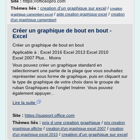
Site :
https://officeopro.com
Thèmes liés :
creation d'un graphique sur excel
/
creation
/
/
aide creation graphique excel
creation
graphique camembert excel
d'un graphique camembert
Créer un graphique de bout en bout -
Excel
Créer un graphique de bout en bout
Applicable à : Excel 2016 Excel 2013 Excel 2010
Excel 2007 Plus... Moins
Vous pouvez créer un graphique standard en
sélectionnant une partie de la plage que vous souhaitez
représenter sous forme de graphique, puis en cliquant sur
le type de graphique de votre choix dans le groupe de
ruban Graphiques de l'onglet Insérer. Vous pouvez
également appuyer...
Lire la suite
Site :
https://support.office.com
Thèmes liés :
prix d une creation graphique
/
prix creation
/
/
graphique affiche
creation d'un graphique excel 2007
creation
/
creation d'un graphique sur excel
d'un graphique excel 2010