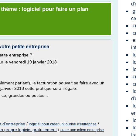
d'
 thème : logiciel pour faire un plan
g
cr
c
c
e
votre petite entreprise
in
l
etite entreprise ?
our le vendredi 19 janvier 2018
l
l
c
lement parlant), la facturation pouvait se faire avec un
c
anvier 2018 cette pratique sera illégale.
l
ce, grandes ou petites...
d'
l
en
l
n d'entreprise
/
/
logiciel pour creer un journal d'entreprise
l
n propre logiciel gratuitement
/
creer une micro entreprise
fr