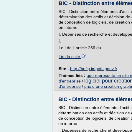
BIC - Distinction entre élémen
BIC - Distinction entre éléments d'acti
détermination des actifs et décision d
de conception de logiciels, de création
en interne
I. Dépenses de recherche et développem
1
Le I de l' article 236 du...
Lire la suite
Site :
http://bofip.impots.gouv.fr
Thèmes liés :
que represente un site i
logiciel pour creatio
d'entreprise
/
d'entreprise
/
prix d une creation graph
BIC - Distinction entre élémen
BIC - Distinction entre éléments d'acti
détermination des actifs et décision d
de conception de logiciels, de création
en interne
I. Dépenses de recherche et développem