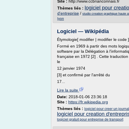
Site :
http://www.ccbrianconnais.fr
logiciel pour creati
Thèmes liés :
d'entreprise
/
studio creation graphique haute a
lyon
Logiciel — Wikipédia
Étymologie[ modifier | modifier le code ]
Formé en 1969 à partir des mots logiqu
software par la Délégation à l'informat
française en 1972 [2] . Cette traduction 
le
12 janvier 1974
[3] et confirmé par l'arrêté du
17...
Lire la suite
Date:
2018-01-06 23:36:18
Site :
https://fr.wikipedia.org
Thèmes liés :
logiciel pour creer un journa
logiciel pour creation d'entrepri
logiciel gratuit pour entreprise de transport