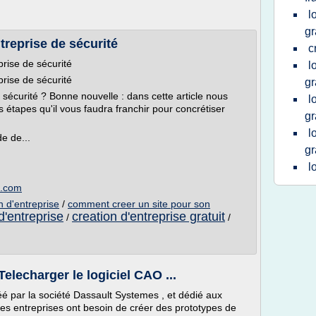
l
gr
treprise de sécurité
c
rise de sécurité
l
rise de sécurité
gr
sécurité ? Bonne nouvelle : dans cette article nous
l
tapes qu'il vous faudra franchir pour concrétiser
gr
l
de de...
gr
l
p.com
an d'entreprise
/
comment creer un site pour son
d'entreprise
creation d'entreprise gratuit
/
/
lecharger le logiciel CAO ...
réé par la société Dassault Systemes , et dédié aux
s entreprises ont besoin de créer des prototypes de