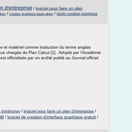
on d'entreprise
/
logiciel pour faire un plan
/
/
studio creation graphique
lpes
creation graphique haute alpes
e et matériel comme traduction du terme anglais
ique chargée du Plan Calcul [1] . Adopté par l'Académie
est officialisée par un arrêté publié au Journal officiel
/
logiciel pour faire un plan d'entreprise
/
l d'entreprise
se
/
logiciel de creation d'interface graphique gratuit
/