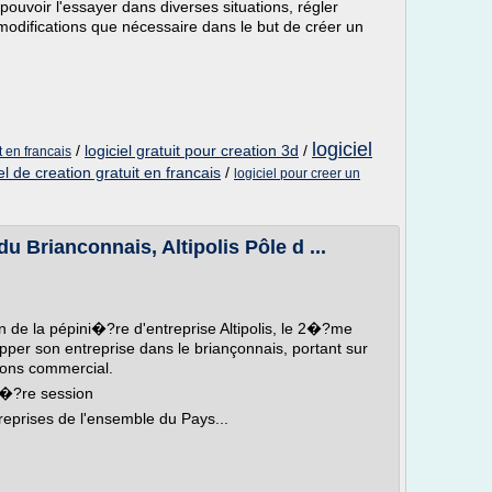
 pouvoir l'essayer dans diverses situations, régler
 modifications que nécessaire dans le but de créer un
logiciel
/
logiciel gratuit pour creation 3d
/
t en francais
iel de creation gratuit en francais
/
logiciel pour creer un
rianconnais, Altipolis Pôle d ...
in de la pépini�?re d'entreprise Altipolis, le 2�?me
opper son entreprise dans le briançonnais, portant sur
tions commercial.
mi�?re session
reprises de l'ensemble du Pays...