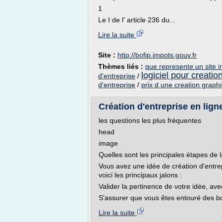
1
Le I de l' article 236 du...
Lire la suite
Site :
http://bofip.impots.gouv.fr
Thèmes liés :
que represente un site i
logiciel pour creatio
d'entreprise
/
d'entreprise
/
prix d une creation graph
Création d'entreprise en ligne
les questions les plus fréquentes
head
image
Quelles sont les principales étapes de l
Vous avez une idée de création d'entrep
voici les principaux jalons :
Valider la pertinence de votre idée, av
S'assurer que vous êtes entouré des b
Lire la suite