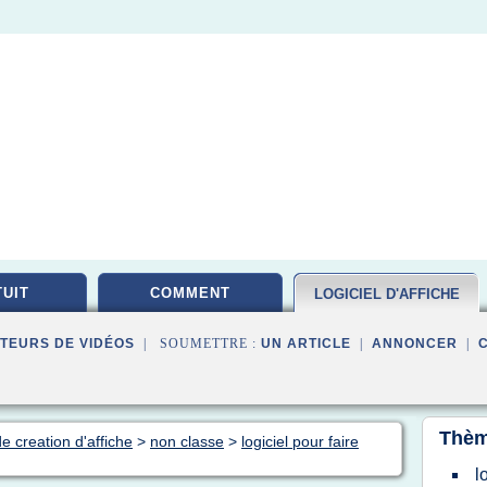
UIT
COMMENT
LOGICIEL D'AFFICHE
TEURS DE VIDÉOS
| SOUMETTRE :
UN ARTICLE
|
ANNONCER
|
Thèm
de creation d'affiche
>
non classe
>
logiciel pour faire
l