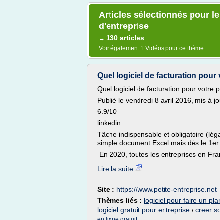
Articles sélectionnés pour le
d'entreprise
130 articles
→
Voir également
1 Vidéos
pour ce thème
Quel logiciel de facturation pour 
Quel logiciel de facturation pour votre p
Publié le vendredi 8 avril 2016, mis à j
6.9/10
linkedin
Tâche indispensable et obligatoire (léga
simple document Excel mais dès le 1er j
En 2020, toutes les entreprises en Fran
Lire la suite
Site :
https://www.petite-entreprise.net
Thèmes liés :
logiciel pour faire un pla
logiciel gratuit pour entreprise
/
creer so
en ligne gratuit