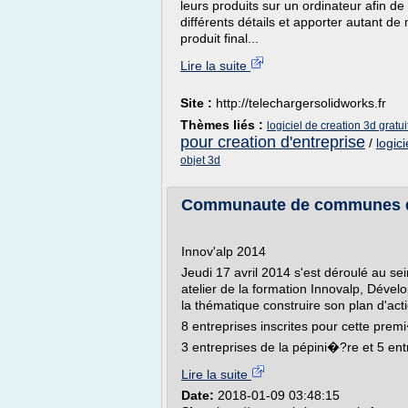
leurs produits sur un ordinateur afin de
différents détails et apporter autant de
produit final...
Lire la suite
Site :
http://telechargersolidworks.fr
Thèmes liés :
logiciel de creation 3d gratui
pour creation d'entreprise
/
logic
objet 3d
Communaute de communes du B
Innov'alp 2014
Jeudi 17 avril 2014 s'est déroulé au se
atelier de la formation Innovalp, Dével
la thématique construire son plan d'ac
8 entreprises inscrites pour cette pre
3 entreprises de la pépini�?re et 5 ent
Lire la suite
Date:
2018-01-09 03:48:15