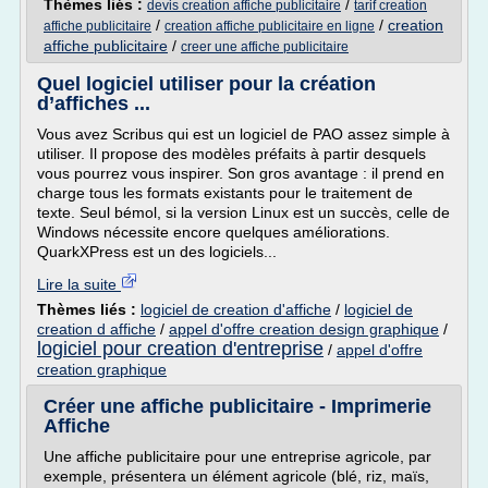
Thèmes liés :
/
devis creation affiche publicitaire
tarif creation
/
/
creation
affiche publicitaire
creation affiche publicitaire en ligne
affiche publicitaire
/
creer une affiche publicitaire
Quel logiciel utiliser pour la création
d’affiches ...
Vous avez Scribus qui est un logiciel de PAO assez simple à
utiliser. Il propose des modèles préfaits à partir desquels
vous pourrez vous inspirer. Son gros avantage : il prend en
charge tous les formats existants pour le traitement de
texte. Seul bémol, si la version Linux est un succès, celle de
Windows nécessite encore quelques améliorations.
QuarkXPress est un des logiciels...
Lire la suite
Thèmes liés :
logiciel de creation d'affiche
/
logiciel de
creation d affiche
/
appel d'offre creation design graphique
/
logiciel pour creation d'entreprise
/
appel d'offre
creation graphique
Créer une affiche publicitaire - Imprimerie
Affiche
Une affiche publicitaire pour une entreprise agricole, par
exemple, présentera un élément agricole (blé, riz, maïs,