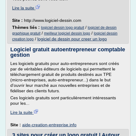
Lire la suite
Site :
http://www.logiciel-dessin.com
Thèmes liés :
/
logiciel dessin logo gratuit
logiciel de dessin
/
/
graphique gratuit
meilleur logiciel dessin logo
logiciel dessin
/
logiciel de dessin pour creer un logo
creation logo
Logiciel gratuit autoentrepreneur comptable
gestion
Les logiciels gratuits pour auto-entrepreneurs sont créés
par de véritables éditeurs de logiciels qui permettent le
téléchargement gratuit de produits destinés aux TPE
(micro-entreprises, auto-entrepreneur...) dans le but
d'ouvrir leur marché aux nouvelles entreprises et de
fidéliser des clients futurs.
Ces logiciels gratuits sont particulièrement intéressants
pour les...
Lire la suite
Site :
aide-creation-entreprise.info
3 sites pour créer un logo gratuit | Autour