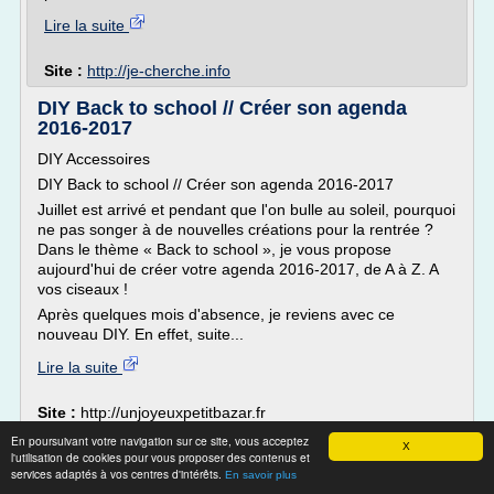
Lire la suite
Site :
http://je-cherche.info
DIY Back to school // Créer son agenda
2016-2017
DIY Accessoires
DIY Back to school // Créer son agenda 2016-2017
Juillet est arrivé et pendant que l'on bulle au soleil, pourquoi
ne pas songer à de nouvelles créations pour la rentrée ?
Dans le thème « Back to school », je vous propose
aujourd'hui de créer votre agenda 2016-2017, de A à Z. A
vos ciseaux !
Après quelques mois d'absence, je reviens avec ce
nouveau DIY. En effet, suite...
Lire la suite
Site :
http://unjoyeuxpetitbazar.fr
En poursuivant votre navigation sur ce site, vous acceptez
Les 6 meilleurs logiciels pour créer un
X
l'utilisation de cookies pour vous proposer des contenus et
logo d’entreprise
services adaptés à vos centres d'intérêts.
En savoir plus