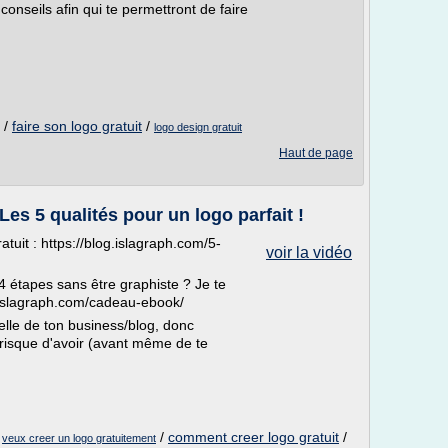
conseils afin qui te permettront de faire
/
faire son logo gratuit
/
logo design gratuit
Haut de page
es 5 qualités pour un logo parfait !
atuit : https://blog.islagraph.com/5-
voir la vidéo
4 étapes sans être graphiste ? Je te
g.islagraph.com/cadeau-ebook/
elle de ton business/blog, donc
 risque d'avoir (avant même de te
/
/
comment creer logo gratuit
/
veux creer un logo gratuitement