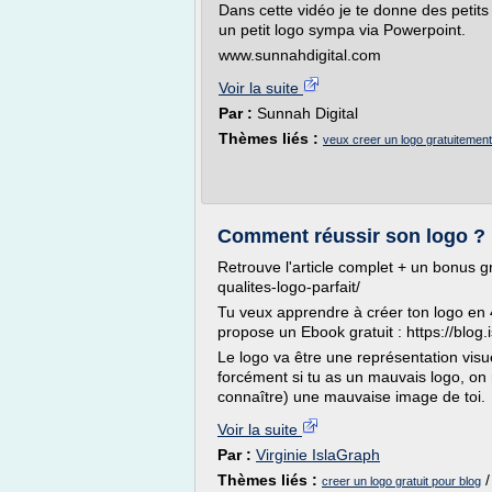
Dans cette vidéo je te donne des petits 
un petit logo sympa via Powerpoint.
www.sunnahdigital.com
Voir la suite
Par :
Sunnah Digital
Thèmes liés :
veux creer un logo gratuitement
Comment réussir son logo ? L
Retrouve l'article complet + un bonus gr
qualites-logo-parfait/
Tu veux apprendre à créer ton logo en 
propose un Ebook gratuit : https://blo
Le logo va être une représentation visu
forcément si tu as un mauvais logo, on
connaître) une mauvaise image de toi.
Voir la suite
Par :
Virginie IslaGraph
Thèmes liés :
creer un logo gratuit pour blog