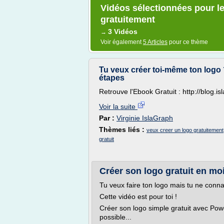
Vidéos sélectionnées pour le
gratuitement
3 Vidéos
→
Voir également
5 Articles
pour ce thème
Tu veux créer toi-même ton logo 
étapes
Retrouve l'Ebook Gratuit : http://blog.
Voir la suite
Par :
Virginie IslaGraph
Thèmes liés :
veux creer un logo gratuitement
gratuit
Créer son logo gratuit en mo
Tu veux faire ton logo mais tu ne conna
Cette vidéo est pour toi !
Créer son logo simple gratuit avec Pow
possible...