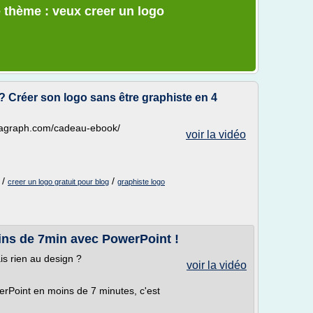
 thème : veux creer un logo
? Créer son logo sans être graphiste en 4
islagraph.com/cadeau-ebook/
voir la vidéo
/
/
creer un logo gratuit pour blog
graphiste logo
ins de 7min avec PowerPoint !
is rien au design ?
voir la vidéo
erPoint en moins de 7 minutes, c'est