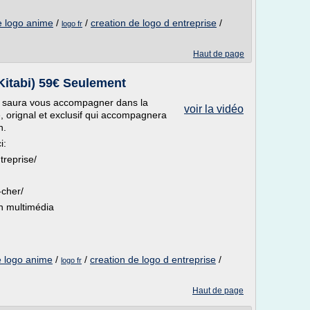
e logo anime
/
/
creation de logo d entreprise
/
logo fr
Haut de page
Kitabi) 59€ Seulement
e saura vous accompagner dans la
voir la vidéo
 orignal et exclusif qui accompagnera
n.
i:
treprise/
-cher/
n multimédia
e logo anime
/
/
creation de logo d entreprise
/
logo fr
Haut de page