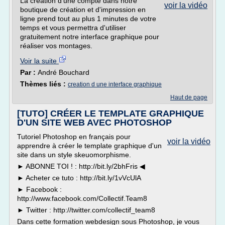
La création d'une compte dans notre
voir la vidéo
boutique de création et d'impression en
ligne prend tout au plus 1 minutes de votre
temps et vous permettra d'utiliser
gratuitement notre interface graphique pour
réaliser vos montages.
Voir la suite
Par :
André Bouchard
Thèmes liés :
creation d une interface graphique
Haut de page
[TUTO] CRÉER LE TEMPLATE GRAPHIQUE
D'UN SITE WEB AVEC PHOTOSHOP
Tutoriel Photoshop en français pour
voir la vidéo
apprendre à créer le template graphique d'un
site dans un style skeuomorphisme.
► ABONNE TOI ! : http://bit.ly/2bhFris ◀
► Acheter ce tuto : http://bit.ly/1vVcUlA
► Facebook :
http://www.facebook.com/Collectif.Team8
► Twitter : http://twitter.com/collectif_team8
Dans cette formation webdesign sous Photoshop, je vous