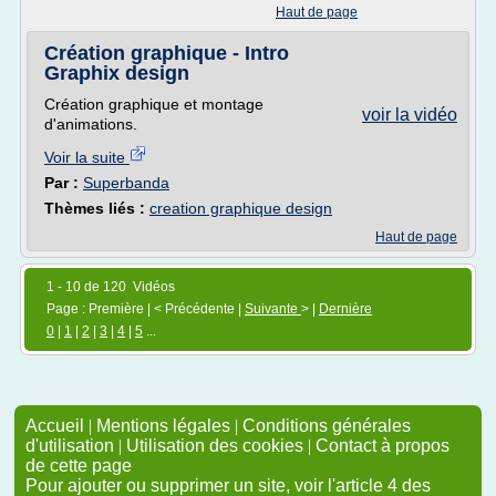
Haut de page
Création graphique - Intro
Graphix design
Création graphique et montage
voir la vidéo
d'animations.
Voir la suite
Par :
Superbanda
Thèmes liés :
creation graphique design
Haut de page
1 - 10 de 120 Vidéos
Page : Première | < Précédente |
Suivante
> |
Dernière
0
|
1
|
2
|
3
|
4
|
5
...
Accueil
|
Mentions légales
|
Conditions générales
d'utilisation
|
Utilisation des cookies
|
Contact à propos
de cette page
Pour ajouter ou supprimer un site, voir l'article 4 des