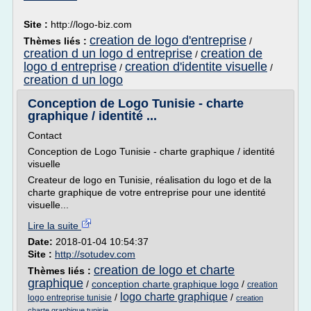
Site :
http://logo-biz.com
creation de logo d'entreprise
Thèmes liés :
/
creation d un logo d entreprise
creation de
/
logo d entreprise
creation d'identite visuelle
/
/
creation d un logo
Conception de Logo Tunisie - charte
graphique / identité ...
Contact
Conception de Logo Tunisie - charte graphique / identité
visuelle
Createur de logo en Tunisie, réalisation du logo et de la
charte graphique de votre entreprise pour une identité
visuelle...
Lire la suite
Date:
2018-01-04 10:54:37
Site :
http://sotudev.com
creation de logo et charte
Thèmes liés :
graphique
/
conception charte graphique logo
/
creation
logo charte graphique
/
/
logo entreprise tunisie
creation
charte graphique tunisie