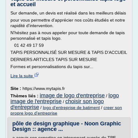
et accueil
Sur demande, un devis est réalisé dans les meilleurs délais
pour vous permettre d'apprécier nos coûts étudiés et notre
rapidité d'intervention.
N'hésitez pas à nous appeler pour toute demande de tapis
personnalisé et tapis logo.
01 42 49 17 59
TAPIS PERSONNALISÉ SUR MESURE & TAPIS D'ACCUEIL
DERNIERS ARTICLES TAPIS SUR MESURE
Formes et personnalisations du tapis sur...
Lire la suite
Site :
https://www.mytapis.fr
image de logo d'entreprise
logo
Thèmes liés :
/
image de l'entreprise
choisir son logo
/
d'entreprise
/
logo d'entreprise de batiment
/
creer son
propre logo d'entreprise
pôle de design graphique - Noon Graphic
Design :: agence ...
a acquis son expertise en intervenant auprès de TPE-