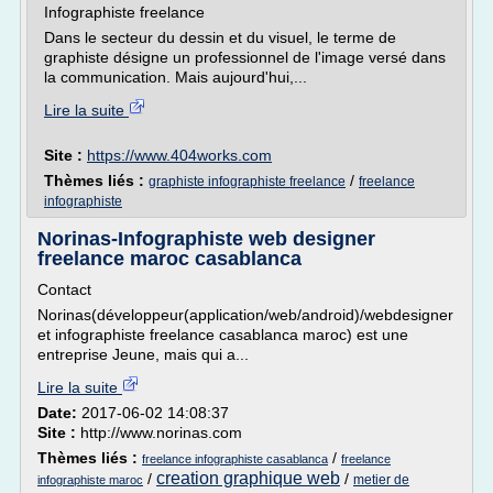
Infographiste freelance
Dans le secteur du dessin et du visuel, le terme de
graphiste désigne un professionnel de l'image versé dans
la communication. Mais aujourd'hui,...
Lire la suite
Site :
https://www.404works.com
Thèmes liés :
/
graphiste infographiste freelance
freelance
infographiste
Norinas-Infographiste web designer
freelance maroc casablanca
Contact
Norinas(développeur(application/web/android)/webdesigner
et infographiste freelance casablanca maroc) est une
entreprise Jeune, mais qui a...
Lire la suite
Date:
2017-06-02 14:08:37
Site :
http://www.norinas.com
Thèmes liés :
/
freelance infographiste casablanca
freelance
creation graphique web
/
/
metier de
infographiste maroc