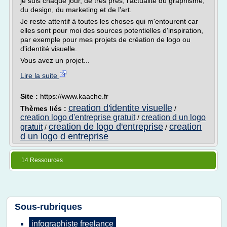
je suis chaque jour, de très près, l'actualité du graphisme,
du design, du marketing et de l'art.
Je reste attentif à toutes les choses qui m'entourent car
elles sont pour moi des sources potentielles d'inspiration,
par exemple pour mes projets de création de logo ou
d'identité visuelle.
Vous avez un projet...
Lire la suite
Site :
https://www.kaache.fr
creation d'identite visuelle
Thèmes liés :
/
creation logo d'entreprise gratuit
creation d un logo
/
creation de logo d'entreprise
creation
gratuit
/
/
d un logo d entreprise
14 Ressources
Sous-rubriques
infographiste freelance