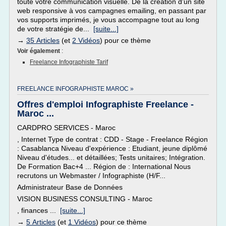
toute votre communication visuelle. De la création d'un site
web responsive à vos campagnes emailing, en passant par
vos supports imprimés, je vous accompagne tout au long
de votre stratégie de...
[suite...]
→
35 Articles
(et
2 Vidéos
) pour ce thème
Voir également
:
Freelance Infographiste Tarif
FREELANCE INFOGRAPHISTE MAROC »
Offres d'emploi Infographiste Freelance -
Maroc ...
CARDPRO SERVICES - Maroc
, Internet Type de contrat : CDD - Stage - Freelance Région
: Casablanca Niveau d'expérience : Etudiant, jeune diplômé
Niveau d'études... et détaillées; Tests unitaires; Intégration.
De Formation Bac+4 ... Région de : International Nous
recrutons un Webmaster / Infographiste (H/F...
Administrateur Base de Données
VISION BUSINESS CONSULTING - Maroc
, finances ...
[suite...]
→
5 Articles
(et
1 Vidéos
) pour ce thème