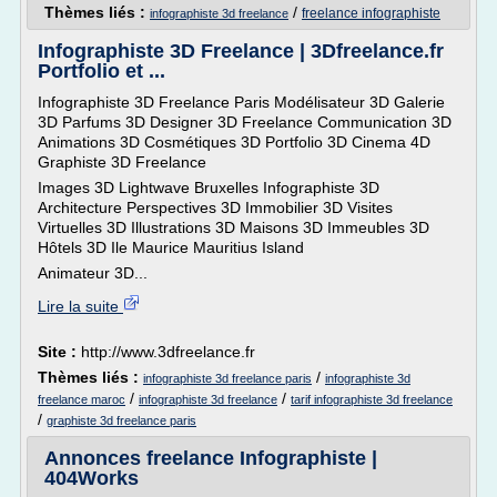
Thèmes liés :
/
freelance infographiste
infographiste 3d freelance
Infographiste 3D Freelance | 3Dfreelance.fr
Portfolio et ...
Infographiste 3D Freelance Paris Modélisateur 3D Galerie
3D Parfums 3D Designer 3D Freelance Communication 3D
Animations 3D Cosmétiques 3D Portfolio 3D Cinema 4D
Graphiste 3D Freelance
Images 3D Lightwave Bruxelles Infographiste 3D
Architecture Perspectives 3D Immobilier 3D Visites
Virtuelles 3D Illustrations 3D Maisons 3D Immeubles 3D
Hôtels 3D Ile Maurice Mauritius Island
Animateur 3D...
Lire la suite
Site :
http://www.3dfreelance.fr
Thèmes liés :
/
infographiste 3d freelance paris
infographiste 3d
/
/
freelance maroc
infographiste 3d freelance
tarif infographiste 3d freelance
/
graphiste 3d freelance paris
Annonces freelance Infographiste |
404Works