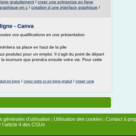
ligne gratuitement
/
creer une entreprise en ligne
 graphique en c
/
creation d une interface graphique
/
ligne - Canva
outes vos qualifications en une présentation
éritera sa place en haut de la pile
s postulez pour un emploi. Il s'agit du point de départ
ur la tournure que prendra ensuite votre vie. Pour cette
/
/
creer une
tuit en ligne
creez votre cv en ligne gratuit
 générales d'utilisation
|
Utilisation des cookies
|
Contact à pro
r l'article 4 des CGUs